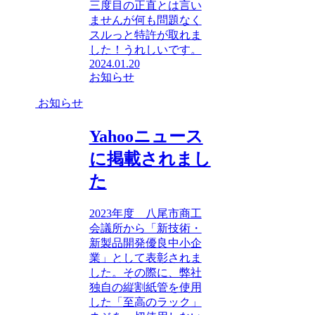
三度目の正直とは言い
ませんが何も問題なく
スルっと特許が取れま
した！うれしいです。
2024.01.20
お知らせ
お知らせ
Yahooニュース
に掲載されまし
た
2023年度 八尾市商工
会議所から「新技術・
新製品開発優良中小企
業」として表彰されま
した。その際に、弊社
独自の縦割紙管を使用
した「至高のラック」