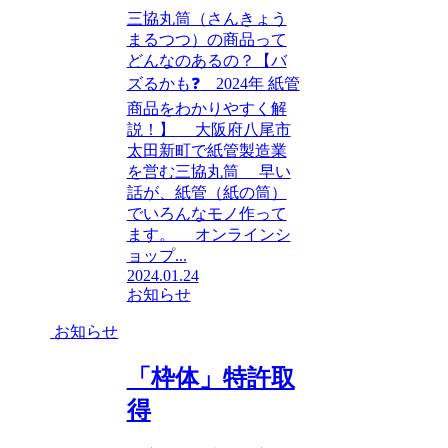
三協丸筒（さんきょう
まるつつ）の商品って
どんなのあるの？【バ
ズるかも❓ 2024年 紙管
商品をわかりやすく解
説！】 大阪府八尾市
太田新町で紙管製造業
を営む三協丸筒 早い
話が、紙管（紙の筒）
でいろんなモノ作って
ます。 オンラインシ
ョップ...
2024.01.24
お知らせ
お知らせ
「枠体」特許取
得