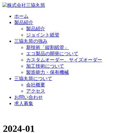
ホーム
製品紹介
製品紹介
ジョイント紙管
三協丸筒の強み
新技術「縦割紙管」
エコ製品の開発について
カスタムオーダー、サイズオーダー
加工技術について
製造能力・保有機械
三協丸筒について
会社概要
アクセス
お問い合わせ
求人募集
2024-01