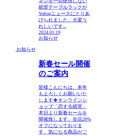
ネジを一切使用しない
紙管テーブルラックが
Yahooニュースにとりあ
げられました。大変う
れしいです...
2024.01.19
お知らせ
お知らせ
新春セール開催
のご案内
皆様こんにちは。本年
もよろしくお願いいた
します🍀オンラインシ
ョップ「恋する紙管」
本日より新春セールを
開催致します。全品20%
オフになっておりま
す。気になる商品がご