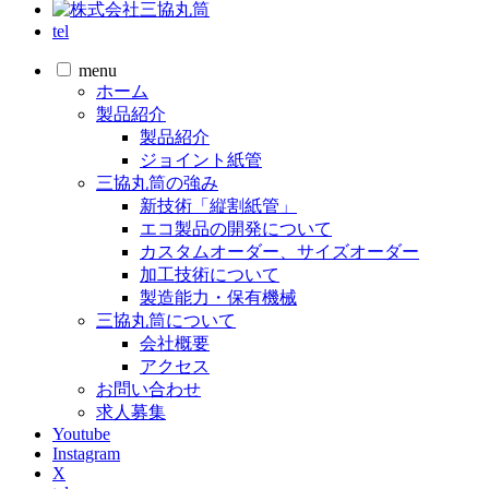
tel
menu
ホーム
製品紹介
製品紹介
ジョイント紙管
三協丸筒の強み
新技術「縦割紙管」
エコ製品の開発について
カスタムオーダー、サイズオーダー
加工技術について
製造能力・保有機械
三協丸筒について
会社概要
アクセス
お問い合わせ
求人募集
Youtube
Instagram
X