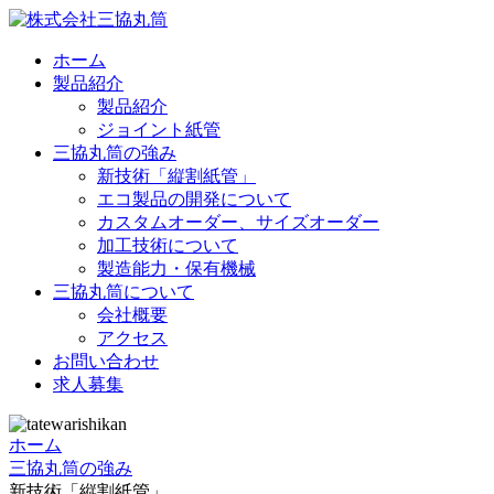
ホーム
製品紹介
製品紹介
ジョイント紙管
三協丸筒の強み
新技術「縦割紙管」
エコ製品の開発について
カスタムオーダー、サイズオーダー
加工技術について
製造能力・保有機械
三協丸筒について
会社概要
アクセス
お問い合わせ
求人募集
ホーム
三協丸筒の強み
新技術「縦割紙管」