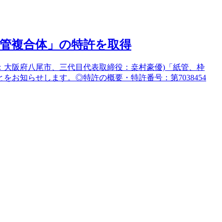
管複合体」の特許を取得
：大阪府八尾市、三代目代表取締役：桒村豪優)「紙管、枠
お知らせします。◎特許の概要・特許番号：第7038454