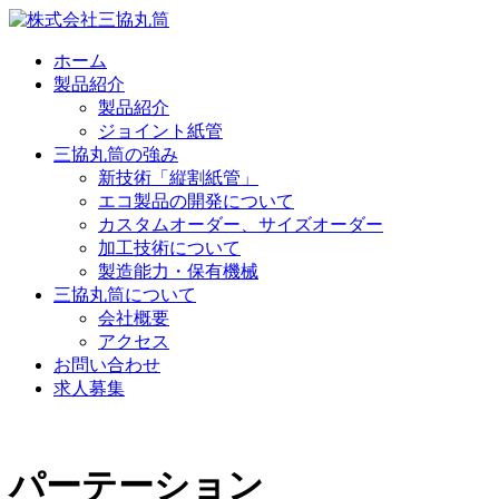
ホーム
製品紹介
製品紹介
ジョイント紙管
三協丸筒の強み
新技術「縦割紙管」
エコ製品の開発について
カスタムオーダー、サイズオーダー
加工技術について
製造能力・保有機械
三協丸筒について
会社概要
アクセス
お問い合わせ
求人募集
パーテーション