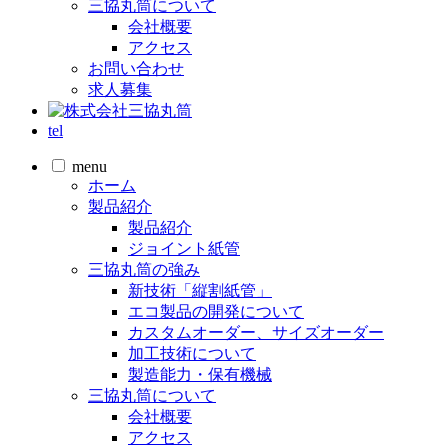
三協丸筒について
会社概要
アクセス
お問い合わせ
求人募集
tel
menu
ホーム
製品紹介
製品紹介
ジョイント紙管
三協丸筒の強み
新技術「縦割紙管」
エコ製品の開発について
カスタムオーダー、サイズオーダー
加工技術について
製造能力・保有機械
三協丸筒について
会社概要
アクセス