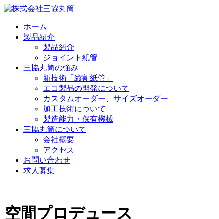
ホーム
製品紹介
製品紹介
ジョイント紙管
三協丸筒の強み
新技術「縦割紙管」
エコ製品の開発について
カスタムオーダー、サイズオーダー
加工技術について
製造能力・保有機械
三協丸筒について
会社概要
アクセス
お問い合わせ
求人募集
空間プロデュース