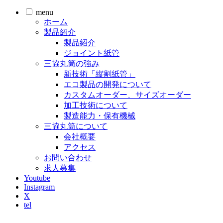
menu
ホーム
製品紹介
製品紹介
ジョイント紙管
三協丸筒の強み
新技術「縦割紙管」
エコ製品の開発について
カスタムオーダー、サイズオーダー
加工技術について
製造能力・保有機械
三協丸筒について
会社概要
アクセス
お問い合わせ
求人募集
Youtube
Instagram
X
tel