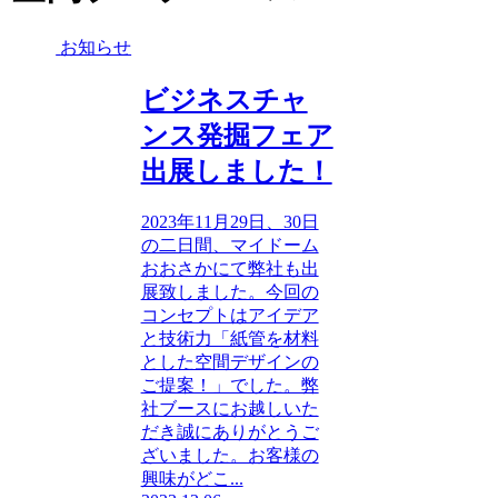
お知らせ
ビジネスチャ
ンス発掘フェア
出展しました！
2023年11月29日、30日
の二日間、マイドーム
おおさかにて弊社も出
展致しました。今回の
コンセプトはアイデア
と技術力「紙管を材料
とした空間デザインの
ご提案！」でした。弊
社ブースにお越しいた
だき誠にありがとうご
ざいました。お客様の
興味がどこ...