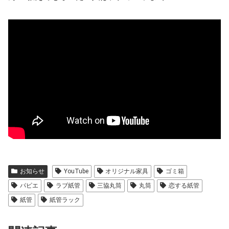
お知らせ
YouTube
オリジナル家具
ゴミ箱
パピエ
ラブ紙管
三協丸筒
丸筒
恋する紙管
紙管
紙管ラック