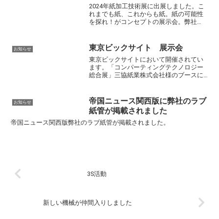
2024年紙加工技術展に出展しました。こ
れまでも紙、これからも紙。紙の可能性
を探れ！がコンセプトの展示会。弊社
は、難燃防水紙管をご紹介しました。二
日間に渡り、多くのお客様に弊社のブー
スに来て頂きました。今後も紙の可能性
東京ビックサイト 展示会
お知らせ
を信じて発信していきた...
東京ビックサイトにおいて開催されてい
ます。「コンパーティングテクノロジー
総合展」三協紙業株式会社様のブースに
て弊社の紙管が紹介されました。ニッチ
な斜め切り紙管です。コアな商品ですが
皆様のお目に止まるとありがたいです。
帝国ニュース関西版に弊社のラブ
お知らせ
明日までの開催となります...
紙管が掲載されました
帝国ニュース関西版弊社のラブ紙管が掲載されました。
3S活動
新しい機械が仲間入りしました