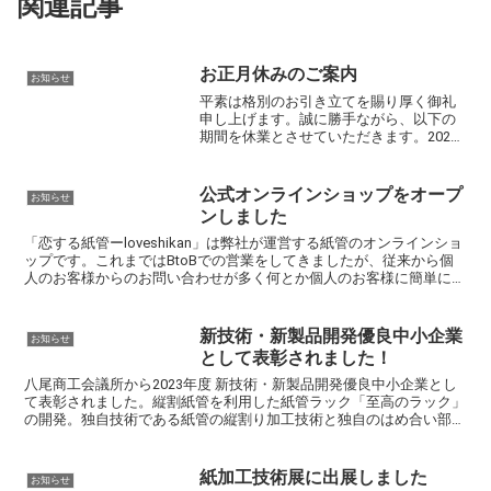
関連記事
お正月休みのご案内
お知らせ
平素は格別のお引き立てを賜り厚く御礼
申し上げます。誠に勝手ながら、以下の
期間を休業とさせていただきます。2022
年12月29日(木)〜2023年1月5日(木)※休業
期間中にお問い合わせいただきました件
に関しては、2023年1月6日(金)より...
公式オンラインショップをオープ
お知らせ
ンしました
「恋する紙管ーloveshikan」は弊社が運営する紙管のオンラインショ
ップです。これまではBtoBでの営業をしてきましたが、従来から個
人のお客様からのお問い合わせが多く何とか個人のお客様に簡単にお
届けできないものか…と考えてきました。新型...
新技術・新製品開発優良中小企業
お知らせ
として表彰されました！
八尾商工会議所から2023年度 新技術・新製品開発優良中小企業とし
て表彰されました。縦割紙管を利用した紙管ラック「至高のラック」
の開発。独自技術である紙管の縦割り加工技術と独自のはめ合い部分
の強度補強により、ねじを一切使用しない、紙管テーブ...
紙加工技術展に出展しました
お知らせ