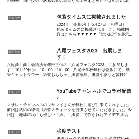
の開発。独自技術である紙管の縦割り加工技術と独自のはめ合い部分
の強度補強により、ねじを一切使用しない、紙管テーブ...
包装タイムスに掲載されました
お知らせ
2024年（令和6年）5月27日（月曜日）
包装タイムスに掲載されました。掲載内
容はこちら▼▼▼▼▼「防水紙管を展示
会でアピール 紙管の縦に溝を切る加工
でも」総合紙管メーカーの三協丸筒（大
阪府八尾市☎072・949・0340）は、4月
八尾フェスタ2023 出展しま
お知らせ
18日...
す！
八尾商工商工会議所青年部主催の「八尾フェスタ2023」に参加しま
す！10月29日㈰ 10：00～16：00 八尾小学校弊社は物販にて、紙
管キャットタワー、紙管おもちゃ、紙管家具、紙管小物など皆様に楽
しんでいただくモノをご用意しております。お...
YouTubeチャンネルでコラボ配信
お知らせ
♪
マサレイチャンネルのマサレイさんが弊社に遊びに来てくれました。
前回は武術の練習用紙管スティックを提供させていただきました。今
回は、地球環境にも優しい「紙」「紙管」で作られたアイデア商品
を、マサレイチャンネルさんでご紹介して頂きました。紙の加...
強度テスト
お知らせ
紙管ラックの強度試験を大阪産業技術研