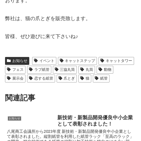
おります。
弊社は、猫の爪とぎを販売致します。
皆様、ぜひ遊びに来て下さいね♪
お知らせ
イベント
キャットステップ
キャットタワー
フェス
ラブ紙管
三協丸筒
丸筒
動物
展示会
恋する紙管
爪とぎ
猫
紙管
関連記事
新技術・新製品開発優良中小企業
お知らせ
として表彰されました！
八尾商工会議所から2023年度 新技術・新製品開発優良中小企業とし
て表彰されました。縦割紙管を利用した紙管ラック「至高のラック」