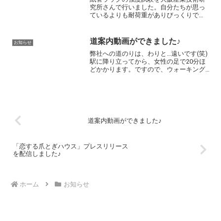
究所さんで行いました。自分たちが思っ
ているよりも耐荷重がありびっくりで
す。
道案内動画ができました♪
お知らせ
弊社への道のりは、わりと…遠いです(笑)
駅に降り立ってから、女性の足で20分ほ
どかかります。ですので、ウォーキング
には最適な距離感です😁 弊社目指して
頑張って歩きましょう♪ 八尾飛行場か
ら飛行機が見えるかもしれません！ ・
谷町線「八尾...
道案内動画ができました♪
「恋する爪とぎハウス」プレスリリース
を配信しました♪
ホーム
お知らせ